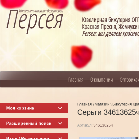
Ювелирная бижутерия О
Красная Пресня, Жемчужин
Persea: мы делаем красив
Главная
О компании
Оптовика
Главная
\
Магазин
\
Бижутерия Кр
Моя корзина
Серьги 34613625
Расширенный поиск
Артикул:
34613625ч
Вход / Регистрация