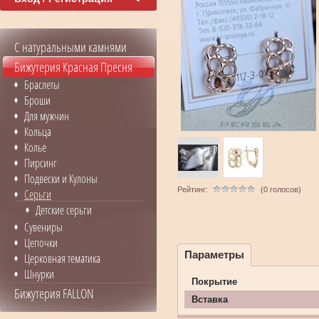
С натуральными камнями
Бижутерия Красная Пресня
Браслеты
Броши
Для мужчин
Кольца
Колье
Пирсинг
Подвески и Кулоны
Рейтинг:
(0 голосов)
Серьги
Детские серьги
Сувениры
Цепочки
Параметры
Церковная тематика
Шнурки
Покрытие
Бижутерия FALLON
Вставка