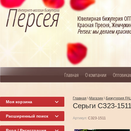
Ювелирная бижутерия О
Красная Пресня, Жемчужин
Persea: мы делаем красив
Главная
О компании
Оптовика
Главная
\
Магазин
\
Бижутерия FA
Моя корзина
Серьги СЗ23-151
Расширенный поиск
Артикул:
СЗ23-1511
Вход / Регистрация