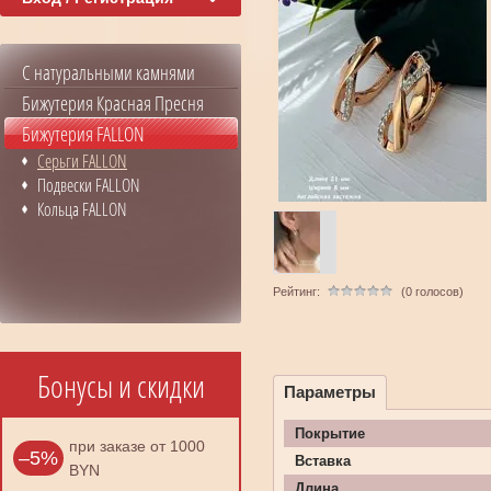
С натуральными камнями
Бижутерия Красная Пресня
Бижутерия FALLON
Серьги FALLON
Подвески FALLON
Кольца FALLON
Рейтинг:
(0 голосов)
Бонусы и скидки
Параметры
Покрытие
при заказе от 1000
–5%
Вставка
BYN
Длина