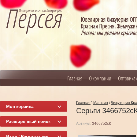
Ювелирная бижутерия О
Красная Пресня, Жемчужин
Persea: мы делаем красив
Главная
О компании
Оптовика
Главная
\
Магазин
\
Бижутерия Кр
Моя корзина
Серьги 3466752с
Расширенный поиск
Артикул:
3466752сК
Вход / Регистрация