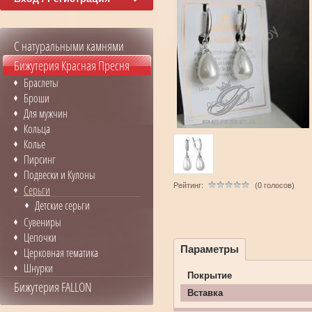
С натуральными камнями
Бижутерия Красная Пресня
Браслеты
Броши
Для мужчин
Кольца
Колье
Пирсинг
Подвески и Кулоны
Рейтинг:
(0 голосов)
Серьги
Детские серьги
Сувениры
Цепочки
Параметры
Церковная тематика
Шнурки
Покрытие
Бижутерия FALLON
Вставка