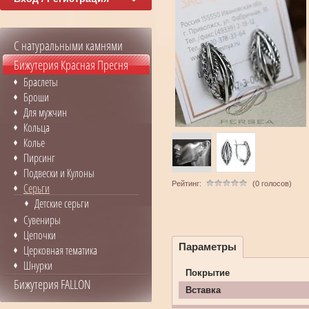
С натуральными камнями
Бижутерия Красная Пресня
Браслеты
Броши
Для мужчин
Кольца
Колье
Пирсинг
Подвески и Кулоны
Рейтинг:
(0 голосов)
Серьги
Детские серьги
Сувениры
Цепочки
Параметры
Церковная тематика
Шнурки
Покрытие
Бижутерия FALLON
Вставка