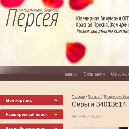
Ювелирная бижутерия О
Красная Пресня, Жемчужин
Persea: мы делаем красив
Главная
О компании
Оптовика
Главная
\
Магазин
\
Бижутерия Кр
Моя корзина
Серьги 34013614
Расширенный поиск
Артикул:
34013614
Вход / Регистрация