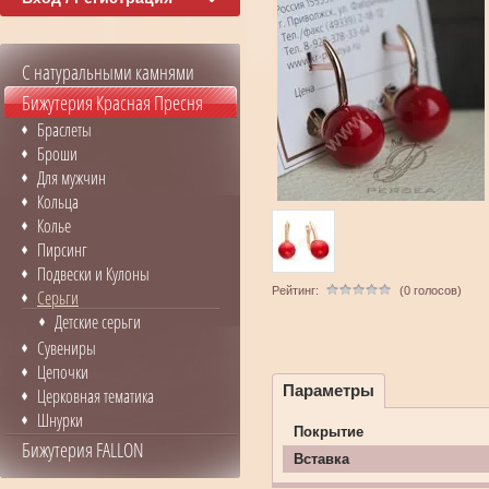
С натуральными камнями
Бижутерия Красная Пресня
Браслеты
Броши
Для мужчин
Кольца
Колье
Пирсинг
Подвески и Кулоны
Рейтинг:
(0 голосов)
Серьги
Детские серьги
Сувениры
Цепочки
Параметры
Церковная тематика
Шнурки
Покрытие
Бижутерия FALLON
Вставка