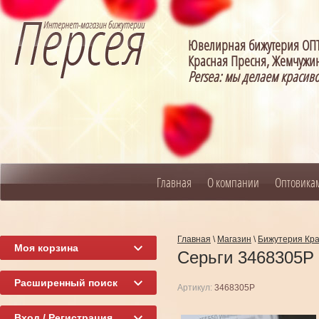
Ювелирная бижутерия О
Красная Пресня, Жемчужин
Persea: мы делаем красив
Главная
О компании
Оптовика
Главная
\
Магазин
\
Бижутерия Кр
Моя корзина
Серьги 3468305P
Расширенный поиск
Артикул:
3468305P
Вход / Регистрация