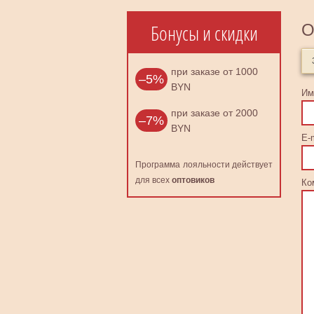
Бонусы и скидки
О
при заказе от 1000
–5%
BYN
Им
при заказе от 2000
–7%
BYN
E-m
Программа лояльности действует
для всех
оптовиков
Ко