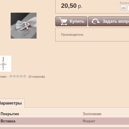
Колич
20,50
р.
−
Купить
Задать вопр
Производитель
тинг:
(0 голосов)
Параметры
Покрытие
Золочение
Вставка
Фианит