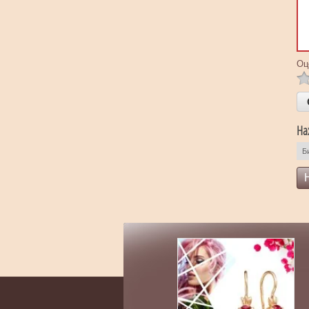
Оц
На
Б