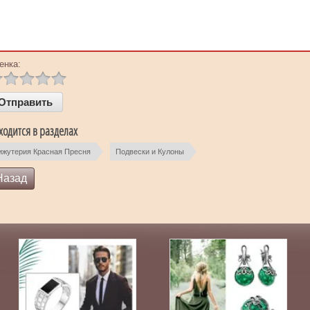
енка:
ходится в разделах
ижутерия Красная Пресня
Подвески и Кулоны
Назад