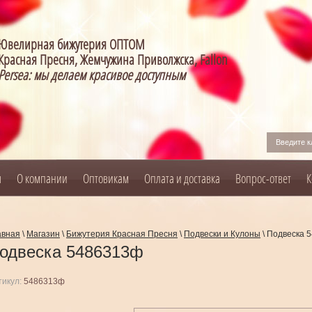
Ювелирная бижутерия ОПТОМ
Красная Пресня, Жемчужина Приволжска, Fallon
Persea: мы делаем красивое доступным
я
О компании
Оптовикам
Оплата и доставка
Вопрос-ответ
К
авная
\
Магазин
\
Бижутерия Красная Пресня
\
Подвески и Кулоны
\
Подвеска 
одвеска 5486313ф
тикул:
5486313ф