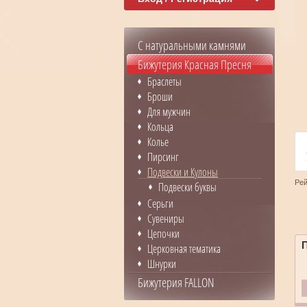
С натуральными камнями
Бижутерия Красная Пресня
Браслеты
Броши
Для мужчин
Кольца
Колье
Пирсинг
Подвески и Кулоны
Рей
Подвески буквы
Серьги
Сувениры
Цепочки
Церковная тематика
Шнурки
Бижутерия FALLON