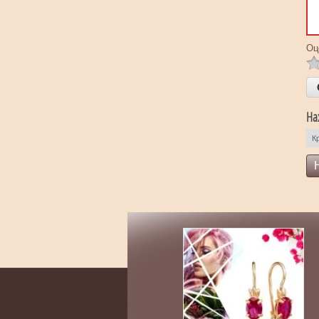
Оц
На
К