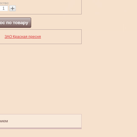
ество:
+
ос по товару
ЗАО Красная пресня
нием