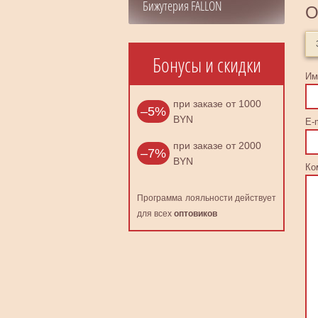
Бижутерия FALLON
О
Бонусы и скидки
Им
при заказе от 1000
–5%
BYN
E-m
при заказе от 2000
–7%
BYN
Ко
Программа лояльности действует
для всех
оптовиков