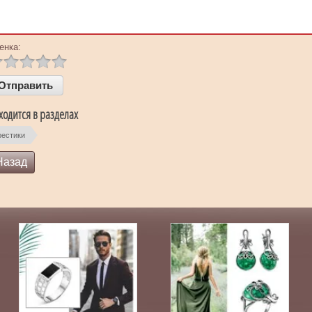
енка:
ходится в разделах
рестики
Назад