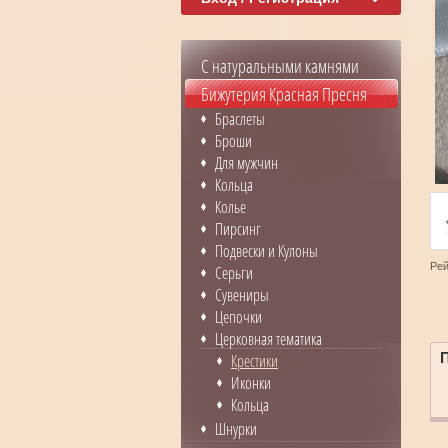
С натуральными камнями
Бижутерия Красная Пресня
Браслеты
Броши
Для мужчин
Кольца
Колье
Пирсинг
Подвески и Кулоны
Рей
Серьги
Сувениры
Цепочки
Церковная тематика
Крестики
Иконки
Кольца
Шнурки