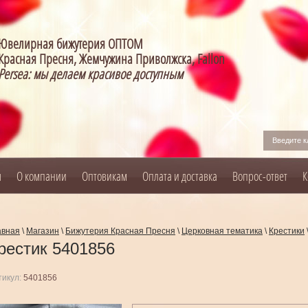
Ювелирная бижутерия ОПТОМ
Красная Пресня, Жемчужина Приволжска, Fallon
Persea: мы делаем красивое доступным
я
О компании
Оптовикам
Оплата и доставка
Вопрос-ответ
К
авная
\
Магазин
\
Бижутерия Красная Пресня
\
Церковная тематика
\
Крестики
рестик 5401856
тикул:
5401856