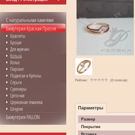
С натуральными камнями
Бижутерия Красная Пресня
Браслеты
Броши
Для мужчин
Кольца
Колье
Пирсинг
Подвески и Кулоны
Рейтинг:
(0 голосов)
Серьги
Сувениры
Цепочки
Церковная тематика
Параметры
Шнурки
Бижутерия FALLON
Размер
Покрытие
Вставка