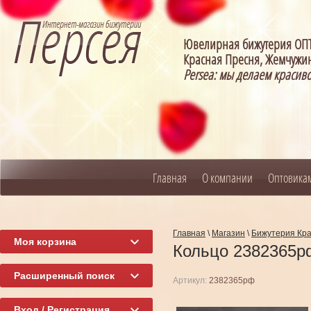
Ювелирная бижутерия О
Красная Пресня, Жемчужин
Persea: мы делаем красив
Главная
О компании
Оптовика
Главная
\
Магазин
\
Бижутерия Кр
Моя корзина
Кольцо 2382365р
Расширенный поиск
Артикул:
2382365рф
Вход / Регистрация