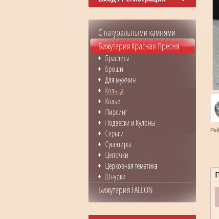
С натуральными камнями
Бижутерия Красная Пресня
Браслеты
Броши
Для мужчин
Кольца
Колье
Пирсинг
Подвески и Кулоны
Рей
Серьги
Сувениры
Цепочки
Церковная тематика
Шнурки
Бижутерия FALLON