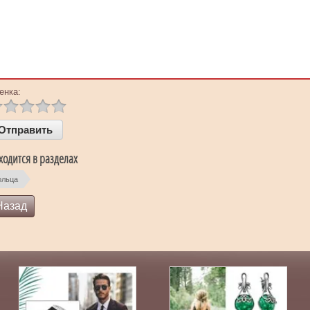
енка:
ходится в разделах
ольца
Назад