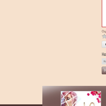
Оц
На
К