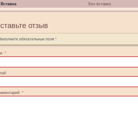
Вставка
Без вставки
ставьте отзыв
Заполните обязательные поля
*
.
я:
*
ail:
мментарий:
*