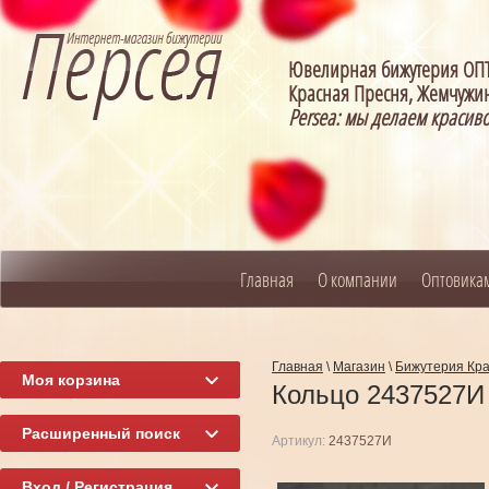
Ювелирная бижутерия О
Красная Пресня, Жемчужин
Persea: мы делаем красив
Главная
О компании
Оптовика
Главная
\
Магазин
\
Бижутерия Кр
Моя корзина
Кольцо 2437527И
Расширенный поиск
Артикул:
2437527И
Вход / Регистрация