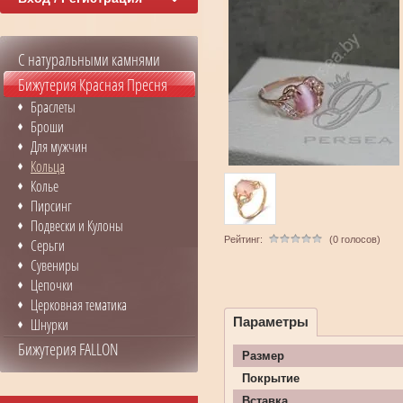
С натуральными камнями
Бижутерия Красная Пресня
Браслеты
Броши
Для мужчин
Кольца
Колье
Пирсинг
Подвески и Кулоны
Рейтинг:
(0 голосов)
Серьги
Сувениры
Цепочки
Церковная тематика
Параметры
Шнурки
Бижутерия FALLON
Размер
Покрытие
Вставка