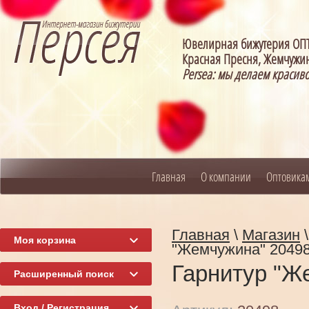
Ювелирная бижутерия О
Красная Пресня, Жемчужин
Persea: мы делаем красив
Главная
О компании
Оптовика
Главная
\
Магазин
Моя корзина
"Жемчужина" 2049
Гарнитур "Ж
Расширенный поиск
Вход / Регистрация