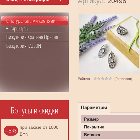
Артикул:
20498
С натуральными камнями
Гарнитуры
Бижутерия Красная Пресня
Бижутерия FALLON
Рейтинг:
(0 голосов)
Бонусы и скидки
Параметры
Размер
при заказе от 1000
Покрытие
–5%
BYN
Вставка