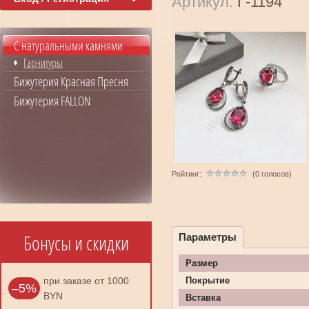
Артикул:
Г-1194
С натуральными камнями
Гарнитуры
Бижутерия Красная Пресня
Бижутерия FALLON
Рейтинг:
(0 голосов)
Бонусы и скидки
Параметры
Размер
при заказе от 1000
Покрытие
–5%
BYN
Вставка