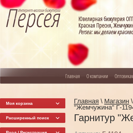
Ювелирная бижутерия О
Красная Пресня, Жемчужин
Persea: мы делаем красив
Главная
О компании
Оптовика
Главная
\
Магазин
Моя корзина
"Жемчужина" Г-119
Гарнитур "Ж
Расширенный поиск
Вход / Регистрация