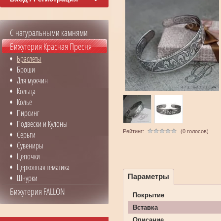
С натуральными камнями
Бижутерия Красная Пресня
Браслеты
Броши
Для мужчин
Кольца
Колье
Пирсинг
Подвески и Кулоны
Рейтинг:
(0 голосов)
Серьги
Сувениры
Цепочки
Церковная тематика
Параметры
Шнурки
Бижутерия FALLON
Покрытие
Вставка
Описание