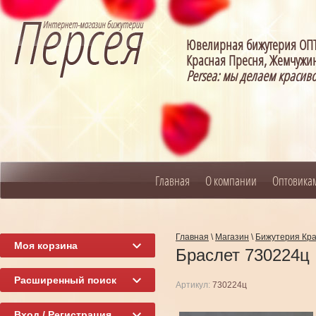
Ювелирная бижутерия О
Красная Пресня, Жемчужин
Persea: мы делаем красив
Главная
О компании
Оптовика
Главная
\
Магазин
\
Бижутерия Кр
Моя корзина
Браслет 730224ц
Расширенный поиск
Артикул:
730224ц
Вход / Регистрация