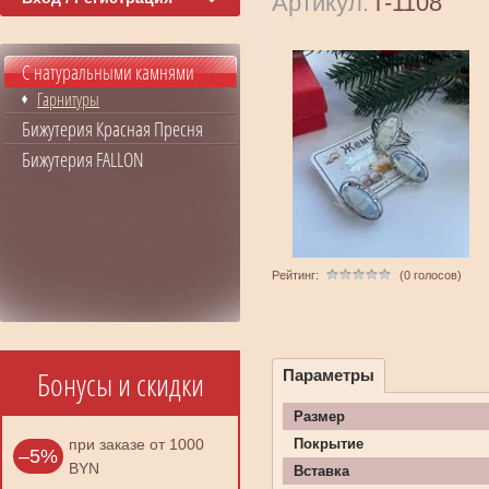
Артикул:
г-1108
С натуральными камнями
Гарнитуры
Бижутерия Красная Пресня
Бижутерия FALLON
Рейтинг:
(0 голосов)
Бонусы и скидки
Параметры
Размер
при заказе от 1000
Покрытие
–5%
BYN
Вставка