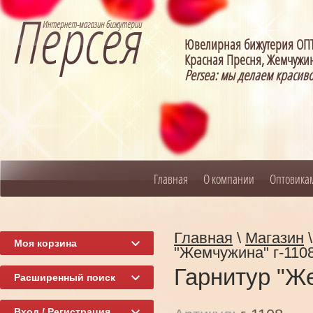
Ювелирная бижутерия О
Красная Пресня, Жемчужин
Persea: мы делаем красив
Главная
О компании
Оптовика
Главная
\
Магазин
Моя корзина
"Жемчужина" г-110
Гарнитур "Ж
Расширенный поиск
Вход / Регистрация