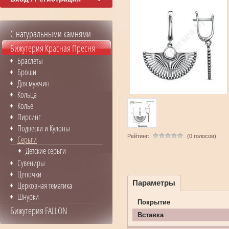
С натуральными камнями
Бижутерия Красная Пресня
Браслеты
Броши
Для мужчин
Кольца
Колье
Пирсинг
Подвески и Кулоны
Рейтинг:
(0 голосов)
Серьги
Детские серьги
Сувениры
Цепочки
Параметры
Церковная тематика
Шнурки
Покрытие
Бижутерия FALLON
Вставка