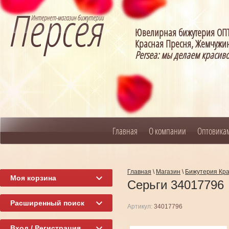
Ювелирная бижутерия О
Красная Пресня, Жемчужин
Persea: мы делаем красив
Главная
О компании
Оптовика
Главная
\
Магазин
\
Бижутерия Кр
Моя корзина
Серьги 34017796
Расширенный поиск
Артикул:
34017796
Вход / Регистрация