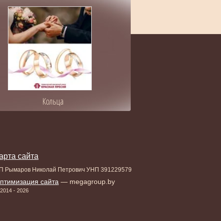
Кольца
арта сайта
П Рымаров Николай Петрович УНП 391229579
птимизация сайта
— megagroup.by
2014 - 2026