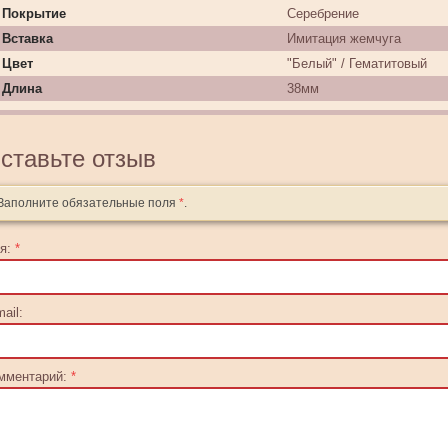
Покрытие
Серебрение
Вставка
Имитация жемчуга
Цвет
"Белый" / Гематитовый
Длина
38мм
ставьте отзыв
Заполните обязательные поля
*
.
я:
*
ail:
мментарий:
*