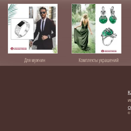
Для мужчин
Комплекты украшений
К
И
О
© 