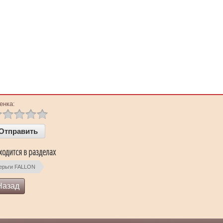
енка:
ходится в разделах
ерьги FALLON
Назад