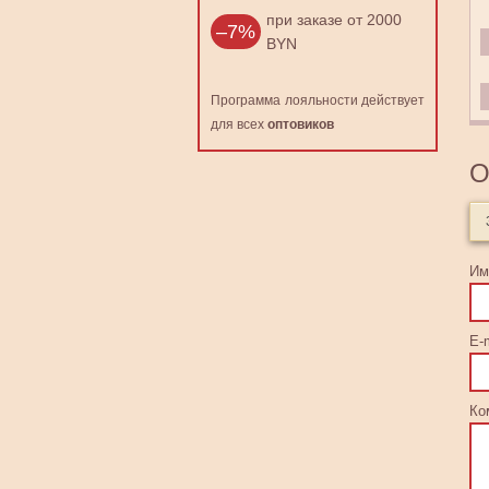
при заказе от 2000
–7%
BYN
Программа лояльности действует
для всех
оптовиков
О
Им
E-m
Ко