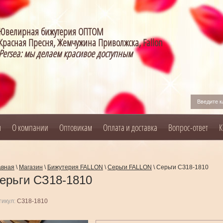
Ювелирная бижутерия ОПТОМ
Красная Пресня, Жемчужина Приволжска, Fallon
Persea: мы делаем красивое доступным
я
О компании
Оптовикам
Оплата и доставка
Вопрос-ответ
К
авная
\
Магазин
\
Бижутерия FALLON
\
Серьги FALLON
\
Серьги СЗ18-1810
ерьги СЗ18-1810
тикул:
СЗ18-1810