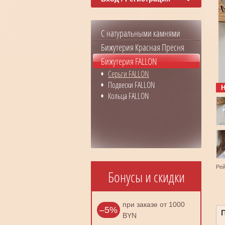
С натуральными камнями
Бижутерия Красная Пресня
Бижутерия FALLON
Серьги FALLON
Подвески FALLON
Н
Кольца FALLON
Рей
Бонусы и скидки
при заказе от 1000
–5%
BYN