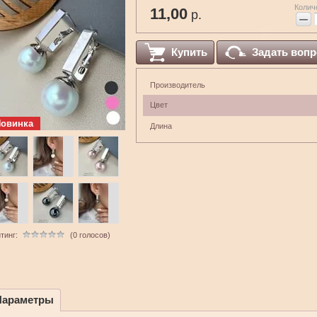
Колич
11,00
р.
−
Купить
Задать вопр
Производитель
Цвет
овинка
Длина
тинг:
(0 голосов)
Параметры