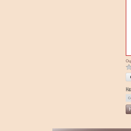
Оц
На
С