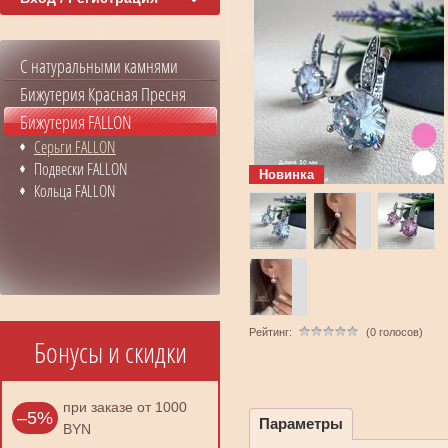
С натуральными камнями
Бижутерия Красная Пресня
Бижутерия FALLON
Серьги FALLON
Подвески FALLON
Новинка
Кольца FALLON
Рейтинг:
(0 голосов)
Бонусы и скидки
при заказе от 1000
–5%
Параметры
BYN