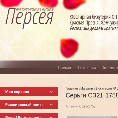
Ювелирная бижутерия О
Красная Пресня, Жемчужин
Persea: мы делаем красив
Главная
О компании
Оптовика
Главная
\
Магазин
\
Бижутерия FA
Моя корзина
Серьги СЗ21-175
Расширенный поиск
Артикул:
СЗ21-1758
Вход / Регистрация