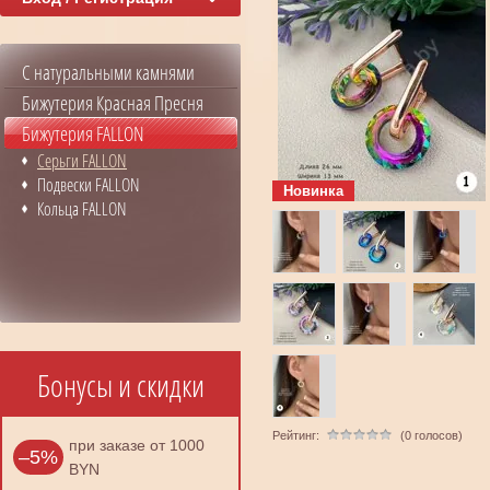
С натуральными камнями
Бижутерия Красная Пресня
Бижутерия FALLON
Серьги FALLON
Подвески FALLON
Новинка
Кольца FALLON
Бонусы и скидки
Рейтинг:
(0 голосов)
при заказе от 1000
–5%
BYN