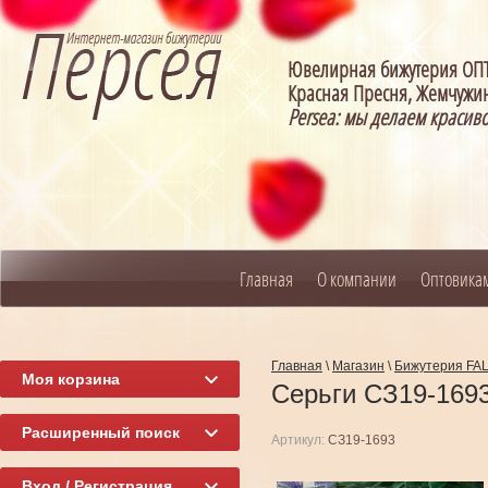
Ювелирная бижутерия О
Красная Пресня, Жемчужин
Persea: мы делаем красив
Главная
О компании
Оптовика
Главная
\
Магазин
\
Бижутерия FA
Моя корзина
Серьги СЗ19-169
Расширенный поиск
Артикул:
СЗ19-1693
Вход / Регистрация