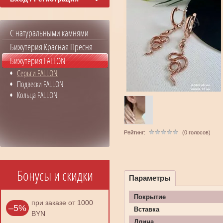
С натуральными камнями
Бижутерия Красная Пресня
Бижутерия FALLON
Серьги FALLON
Подвески FALLON
Кольца FALLON
Рейтинг:
(0 голосов)
Бонусы и скидки
Параметры
Покрытие
при заказе от 1000
–5%
Вставка
BYN
Длина