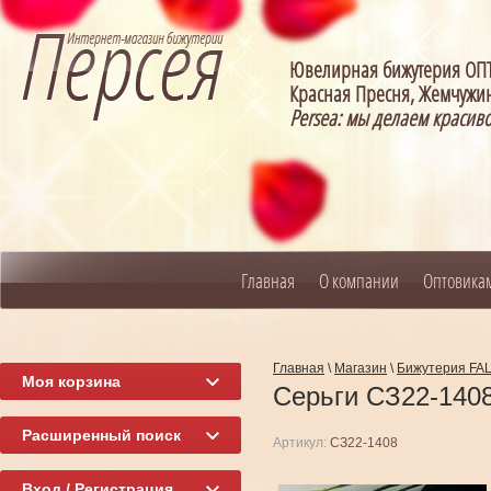
Ювелирная бижутерия О
Красная Пресня, Жемчужин
Persea: мы делаем красив
Главная
О компании
Оптовика
Главная
\
Магазин
\
Бижутерия FA
Моя корзина
Серьги СЗ22-140
Расширенный поиск
Артикул:
СЗ22-1408
Вход / Регистрация