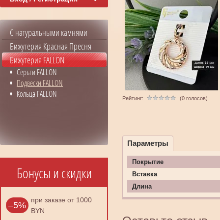
С натуральными камнями
Бижутерия Красная Пресня
Бижутерия FALLON
Серьги FALLON
Подвески FALLON
Кольца FALLON
Рейтинг:
(0 голосов)
Параметры
Покрытие
Бонусы и скидки
Вставка
Длина
при заказе от 1000
–5%
BYN