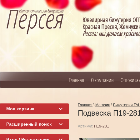
Ювелирная бижутерия О
Красная Пресня, Жемчужин
Persea: мы делаем красив
Главная
О компании
Оптовика
Главная
\
Магазин
\
Бижутерия FA
Моя корзина
Подвеска П19-28
Расширенный поиск
Артикул:
П19-281
Вход / Регистрация