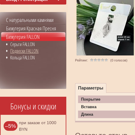
С натуральными камнями
Бижутерия Красная Пресня
Бижутерия FALLON
Серьги FALLON
Подвески FALLON
Кольца FALLON
Рейтинг:
(0 голосов)
Параметры
Покрытие
Бонусы и скидки
Вставка
Длина
при заказе от 1000
–5%
BYN