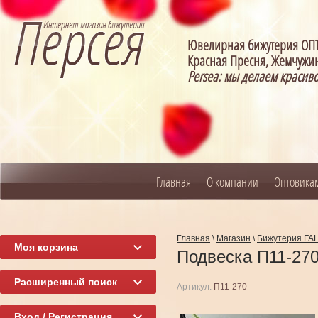
Ювелирная бижутерия О
Красная Пресня, Жемчужин
Persea: мы делаем красив
Главная
О компании
Оптовика
Главная
\
Магазин
\
Бижутерия FA
Моя корзина
Подвеска П11-27
Расширенный поиск
Артикул:
П11-270
Вход / Регистрация