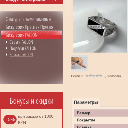
С натуральными камнями
Бижутерия Красная Пресня
Бижутерия FALLON
Серьги FALLON
Подвески FALLON
Кольца FALLON
Рейтинг:
(0 голосов)
Бонусы и скидки
Параметры
Размер
при заказе от 1000
–5%
Покрытие
BYN
Вставка