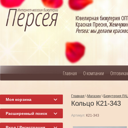
Ювелирная бижутерия О
Красная Пресня, Жемчужин
Persea: мы делаем красив
Главная
О компании
Оптовика
Главная
\
Магазин
\
Бижутерия FA
Моя корзина
Кольцо К21-343
Расширенный поиск
Артикул:
К21-343
Вход / Регистрация