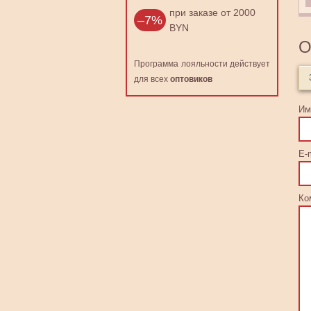
при заказе от 2000
–7%
BYN
О
Программа лояльности действует
для всех
оптовиков
Им
E-m
Ко