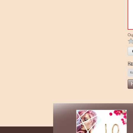
Оц
На
К