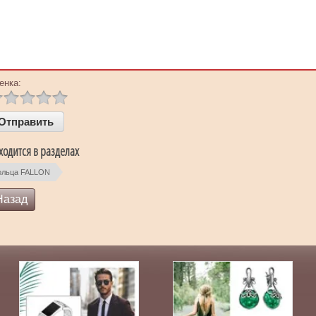
енка:
ходится в разделах
ольца FALLON
Назад