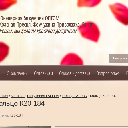
Ювелирная бижутерия ОПТОМ
Красная Пресня, Жемчужина Приволжска, Fallon
Persea: мы делаем красивое доступным
я
О компании
Оптовикам
Оплата и доставка
Вопрос-ответ
К
авная
\
Магазин
\
Бижутерия FALLON
\
Кольца FALLON
\
Кольцо К20-184
ольцо К20-184
тикул:
К20-184