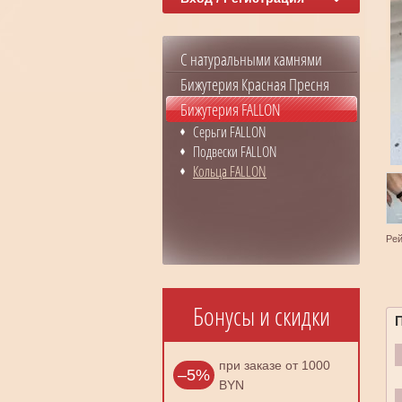
С натуральными камнями
Бижутерия Красная Пресня
Бижутерия FALLON
Серьги FALLON
Подвески FALLON
Кольца FALLON
Рей
Бонусы и скидки
при заказе от 1000
–5%
BYN