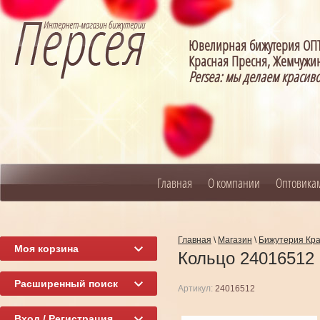
Ювелирная бижутерия О
Красная Пресня, Жемчужин
Persea: мы делаем красив
Главная
О компании
Оптовика
Главная
\
Магазин
\
Бижутерия Кр
Моя корзина
Кольцо 24016512
Расширенный поиск
Артикул:
24016512
Вход / Регистрация