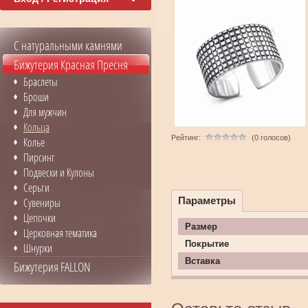
С натуральными камнями
Бижутерия Красная Пресня
Браслеты
Броши
Для мужчин
Кольца
Рейтинг:
(0 голосов)
Колье
Пирсинг
Подвески и Кулоны
Серьги
Параметры
Сувениры
Цепочки
Размер
Церковная тематика
Покрытие
Шнурки
Вставка
Бижутерия FALLON